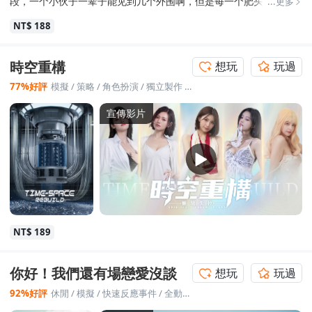
段，一个小伙子一辈子能见到几个外围啊，但是每一个肥头大耳的
...更多
相亲对象都有开口要三十万的彩礼的可能，这种一拍脑袋的临时起
NT$ 188
意的合法抢劫每一秒都在发生，我想要的复仇是你骗了彩礼要全额
返还而不是退一半，你出了轨法院会判你净身出户，你发表了辱男
杀男的反社会言论就不能担任公职和事业编。所以希望游戏的下一
時空重構
想玩
玩過
个主题可以更聚焦在这种平凡但大行其道的恶上，而不是这种你是
低配版布鲁斯维恩才有可能反杀的剧本。
77%好評
模擬
/
策略
/
角色扮演
/
獨立製作
/
冒險
宣傳影片
NT$ 189
你好！我們還有場戀愛沒談
想玩
玩過
92%好評
休閒
/
模擬
/
快速反應事件
/
全動態影像
/
愛情