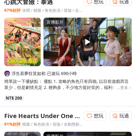
心跳大冒險：泰遇
想玩
玩過
97%好評
休閒
/
模擬
/
角色扮演
/
冒險
/
全動態影像
宣傳影片
浮生若夢狂笑如初
已遊玩 690小時
簡單說一下優缺點： 優點 1. 攻略的角色只有四個, 以目前遊戲而言
算少，但是劇情充足 2. 梗夠多，不少地方挺好笑的，福利也夠多 3.
...更多
沒有好感度限制，全成就簡單，最後進結局條件也簡單 4. 演員漂
NT$ 200
亮，尤其是小水和會長夫人 5. 本作是在泰國，因此可以有泰國語音
可以選擇，挺有誠意的 6. 探索和持續遊戲可以獲得探索鑰匙，可以
抽寶箱解鎖女主的衣櫃 7. 每章節結束後會顯示可獲得多少個成就 8.
Five Hearts Under One Roof
想玩
玩過
男主是少數能打的，難得 缺點 1. 第三章有一個路線太隱藏了，沒看
攻略根本找不到，但無關成就，還行 2. 不少劇情重複看，不能跳過
91%好評
模擬
/
角色扮演
/
冒險
/
全動態影像
/
自選冒險體驗
3. 有些劇情字幕英文又簡體又不知道哪國文的，改一下吧 4. 要換章
節要回首頁，浪費時間 5. 劇情有點短，有點可惜 以9月來講，這能