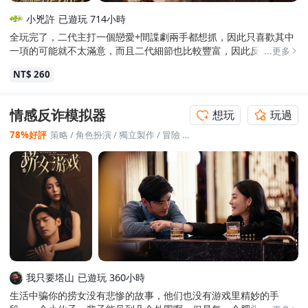
戲來說應該算很低了，甚至不要求每個章節都要達成收集率100%，
小兇許
已遊玩 714小時
大部分成就都是結局成就，小部分是選擇成就，甚至如果真的卡住
全玩完了，二代主打一個戀愛+間諜劇兩手都想抓，因此只喜歡其中
也可以看指南求救。
一項的可能就不太滿意，而且二代細節也比較豐富，因此反而一堆
...更多
人覺得節奏太慢不好玩，但二代有個很強的創新:彈幕，邊玩邊看彈
NT$ 260
幕其實不太會玩不下去，最後:這代依然跟前一代一樣有放彩蛋，這
代的彩蛋是放在書稿之中，方及程的最後幾個書稿就是彩蛋了，因
為大部分人都沒看過那邊所以大部分人都猜錯結局了。 當然真正的
情感反诈模拟器
想玩
玩過
輪迴結局應該是要到第三部才有個結果了(到時"教授"應該就是三代
主角了)。 不過有個大缺點一代有二代仍然有:塔羅牌，你要出塔羅牌
78%好評
策略
/
角色扮演
/
獨立製作
/
冒險
/
故事架構豐富
我當然沒意見，但是至少讓每個人都有輕易把普通卡牌能刷好刷滿
的管道吧，其他遊戲的福利內容(影片、CG、女主海報)在這遊戲變成
一堆塔羅牌，正常卡牌都收不完更別說稀有卡牌了，就純粹一個擺
設，我倒是很好奇這遊戲有沒有任何一個人是喜歡收集這遊戲的塔
羅牌的，別跟我說輸入別人的ID那種傻辦法了，我一代我傻到試過
一次輸了半小時結果還沒收滿全部，二代我就連試的慾望都沒了。
最後，王媽的人氣度居然比陳真還要高，你們是想要幹啥呢XD
我只要塔山
已遊玩 360小時
生活中骗你的捞女没有悲惨的故事，他们也没有游戏里精妙的手