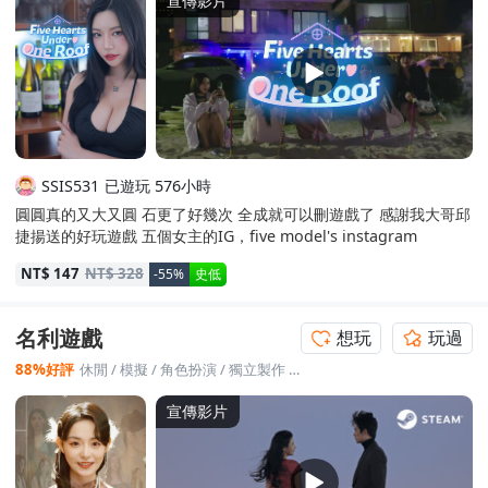
宣傳影片
算是是前三好的影遊作品
已遊玩 576小時
SSIS531
圓圓真的又大又圓 石更了好幾次 全成就可以刪遊戲了 感謝我大哥邱
捷揚送的好玩遊戲 五個女主的IG，five model's instagram
NT$ 147
NT$ 328
-55%
史低
名利遊戲
想玩
玩過
88%好評
休閒
/
模擬
/
角色扮演
/
獨立製作
/
放置
宣傳影片