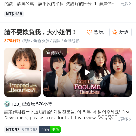
的讚，該罵的罵，該平反的平反: 先說好的部分: 1. 演員們十分專
...更多
業，演技在線的連微表情都能管理好，實屬難得，大大提高代入感
NT$ 188
2. 編劇功力很高(特指原劇本)，劇情的體量拍短劇都不夠放了，得中
長劇才能完整體現故事線 3. 遊戲裡的歌曲做得比遊戲內容本身(以成
品的劇情而言)好非常多了，劇情不夠觸動人心嗎？加上bgm瞬間有
請不要欺負我，大小姐們！
想玩
玩過
感了 4. UI整體用著還是很舒服的，2K畫質補丁不能說是頂尖，但有
了怎麼也比沒有好 說說不足之處: 1. 相信有玩過的都公認(成品)劇情
87%好評
模擬
/
角色扮演
/
冒險
/
全動態影像
/
自選冒險體驗
七零八落，讓人感到故事推進得十分突兀，資方格局就是小了，以
成本為先做考量，導致成品故事線殘破不堪，打壞口碑 2. 第一視角
宣傳影片
下呈現出的男主的手很出戲，令代入感大打折扣，更別說借機摸這
摸那的，是成本考慮不請手模還是有私心成分在內，這就真的不好
說了 3. 遊戲內容在24年尾25年初拍攝，天氣很冷，但對演員卻很血
汗，把人家晾在夜晚的房頂幾小時也太誇張了，還有演員落水後都
逃脫不了受寒發燒的結果，這絕對是有地方可以做得更好的 4. 收音
方面有待改進，或者拍攝時就控制好周圍的噪音(多餘的人聲也是)，
這樣演員當下真情流露的對白就可以錄得好好的，避免後期重新配
音的各種麻煩跟品質下降 5. 還是跟聲音有關，主畫面bgm音量很
已遊玩 570小時
123_
高，進故事的對白卻偏小聲，某些部分的對白更因為第4點所說導致
請製作組看一下這則評論! 개발진분들, 이 리뷰 꼭 읽어주세요! Dear
更空洞或有落差，令體驗大受打擊 6. 女主們的妝造整體都是很高
Developers, please take a look at this review. 👇👇👇👇👇👇 --------
分，但有極少部分是出大問題的，最具代表性的莫過於在前期的謝
...更多
珂的中分頭，簡直讓人不忍直視 平反區: 1. 呼應優點第1點，演員實
【100% 全成就達成！】 這款遊戲我最喜歡的角色是佳恩，把傲嬌
NT$ 93
NT$ 268
-65%
史低
際上不止是專業，而更是敬業，頂著冬天巨寒下拍攝，還得不到相
大小姐的個性和神韻詮釋得非常到位，可能我稍微有點 M 屬性，當