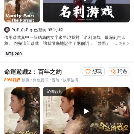
已遊玩 534小時
PuPuIsPig
借用遊戲其中一個結局的文字來呈現我對「名利遊戲」最深刻的印
象。 跑完這部遊戲，讓我徹底地記住了兩個詞：「體面」、「風水
...更多
寶地」 前者名句：「讓他好好體面一下。」；後者名句：「帶他選
NT$ 200
個風水寶地吧。」 很喜歡「名利遊戲」的一個原因是，雖然劇情上
有些細節、情節偏硬轉，但大部分還是講邏輯、可以讓人接受它的
劇情進展。有些劇情雖然很尬很硬要耍帥，但反而讓整個畫面變得
命運遊戲2：百年之約
想玩
玩過
蠻有趣好笑的，這也是讓我覺得很棒的設計。 演員的演技都很不
錯，很喜歡這遊戲的所有女主們，小孟、高婷玉、海月、張芃、禾
80%好評
模擬
/
角色扮演
/
冒險
/
故事架構豐富
/
全動態影像
木、Nina，也特別喜歡配角廖思楊與李天的演技，都有各自人物的
特色存在，不至於讓關了遊戲後就失去了對這個人的印象。人物檔
宣傳影片
案裡的每個故事也都寫得很有感覺，有些故事看了後心中默默泛起
漣漪，有些故事則看了心生惆悵，透過這些故事，也幫助角色補足
了背景深度，讓這些角色更加立體、更加有溫度。 結局方面關於女
主們的分支結局都很甜，各自都有很美好的結局，這點非常喜歡。
第六章的主結局不管是「隱於塵煙」或「徹底瘋狂」我都很喜歡，
但我私心認為「徹底瘋狂」才是GE， 整體遊戲時長不長，我把每章
節都跑完100%大概用了9小時。全成就部分難度不高，以全動態遊