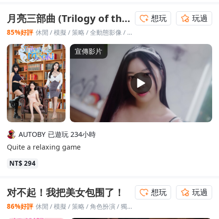
應的支援，能交出堪用的鏡頭已經是奇蹟了，結果呈現的效果還是
初玩《阿西2》時也超級喜歡高末淑，方久梨我也很愛，每個人都有
遠超水準 2. 不是演員的鍋，但也怪不了編劇，人家手拿的劇本可是
自己的特色，真的非常有吸引力。 我是先通關了《阿西2》，才回頭
月亮三部曲 (Trilogy of the Moon)
想玩
玩過
好好的，更可以說是影視級的，即便劇本內容被打骨折，還是有想
來體驗 Storytaco 這款早期作品。 看到網路上有些負評只是單純因
方法令成品呈現得更好 3. 不是演員不是編劇，導演表現就可圈可點
為女主顏值不符個人審美就給差評，我覺得有些可惜。 評價至少可
85%好評
休閒
/
模擬
/
策略
/
全動態影像
/
愛情
了，雖然說大方向沒辦法得聽資方的，但至少手可以不搶戲不亂摸
以給點建設性的意見，畢竟你不喜歡的角色，或許正是別人的心頭
吧 4. 那小有作品錯了嗎？有，但情有可原，沒金主支持的話可能連
好。 如果是喜歡阿西系列的玩家，建議不要用《阿西2》的標準來苛
宣傳影片
遊戲的出生都看不到了，但有些細節上肯定是可以掌控得更好的，
求，畢竟《阿西2》的演員陣容規格實在太豪華了，兩者難以直接比
要不然至少也要爭取一下，出問題也該有點承擔 5. 金主以下皆為牛
較；稍微放低預期來看，這款遊戲依然非常出色。 平心而論，這次
馬，說的就是資方問題，明明可以坐著收錢，偏要多方面干預製
的選角其實不差，每位角色都各具特色。 雖然作為早期作品，系統
作，劇組演員待遇好的，成品出來是好的，會怕沒玩家買單，怕有
不像《阿西2》那麼成熟，但劇本文筆依然在線。 從《阿西2》回頭
人心生不滿意難平？ ........................................................ 阿寧/Tin
看，確實能感受到製作組有吸收玩家的建議並落實在新作裡。 但相
a應援區: 遊戲裡的「若無程燁，便無阿寧」，在這裡就是若無Tin
對的，這款遊戲體驗下來最讓人不滿的地方，就是有些 Bug 嚴重到
a，便無阿寧了。是Tina演活了阿寧，加上陰差陽錯下阿寧成了遊戲
讓人懷疑製作組當初到底有沒有認真測試過遊戲？像是排行榜無法
裡故事線最豐富的女主，一戰封神真是理所當然了！ Tina豐富的拍
退出畫面直接卡死在排行榜頁面，這種最基本的功能都沒做好。 既
已遊玩 234小時
AUTOBY
劇經驗令整個角色變得栩栩如生，在嚴寒下還要各種親身上陣的高
然新作有進步，不知道為什麼之前的遊戲就這樣放任不管，沒有持
Quite a relaxing game
危動作亦是我見猶憐，也很佩服年紀輕輕(令人驚嘆的還只是19歲)能
續釋出更新補丁來修復， 老玩家不太會用新作的高標準來苛求這款
做到如此專業 阿寧的bad end要刷出來本來就有很大難度，為了全
前作，但最起碼、最基本的遊戲體驗還是應該要顧好吧？ --- 另外，
NT$ 294
成就自然是每個結局都不放過了，雖然有心理準備會被刀的很慘，
這次的經理真的非常帥，感覺是目前 Storytaco 男角中的顏值天花
但還是遭到靈魂直擊，太太太感動了，多少年沒哭過了也能看破防
板！ 目前我心目中的男角私心排行： 1.經理（本作：請不要欺負我!
了，不只阿寧，我也得吃追魂了！ 所以說天時地利人和，論唱功Tin
大小姐們） 2.香腸哥（阿西1） 3.保鏢（阿西2） ※ 補充一個小彩
对不起！我把美女包围了！
想玩
玩過
a當然比不上專業歌手了，但阿寧的角色定位就是需要那種青澀，聽
蛋，這次遊戲的實景拍攝地點是：Lebleu Naksan Hotel（47 Ilch
86%好評
休閒
/
模擬
/
策略
/
角色扮演
/
獨立製作
著聽著又能emo了，哎這該死的bad end記憶...誰說Tina唱這角色
ul-ro, Ganghyeon-myeon, Yangyang-gun, Gangwon-do, 南
曲不好聽的，肯定是不懂貨了~~
韓）。 --- 【問題與 Bug 反饋】（希望官方能看見並修復）： 系統