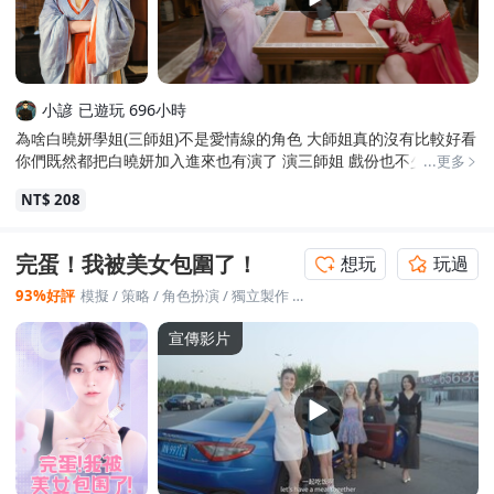
小諺
已遊玩 696小時
為啥白曉妍學姐(三師姐)不是愛情線的角色 大師姐真的沒有比較好看
你們既然都把白曉妍加入進來也有演了 演三師姐 戲份也不少 但卻沒
...更多
有她愛情的線 這說不過去吧 多她一條也不會怎樣吧 她對天大喊林凡
NT$ 208
將是必成仙之人 所以呢 後續呢 到底有什麼祕密 結果都沒有說啊 所
以不該有她的支線嗎?
完蛋！我被美女包圍了！
想玩
玩過
93%好評
模擬
/
策略
/
角色扮演
/
獨立製作
/
冒險
宣傳影片