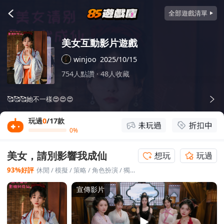
全部遊戲清單
美女互動影片遊戲
winjoo
2025/10/15
754人點讚
·
48人收藏
🥰🥰🥰她不一樣😍😍😍
玩過
0
/17款
0%
美女，請別影響我成仙
想玩
玩過
93%好評
休閒
/
模擬
/
策略
/
角色扮演
/
獨立製作
宣傳影片