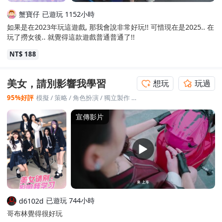
蟹寶仔
已遊玩 1152小時
如果是在2023年玩這遊戲, 那我會說非常好玩!! 可惜現在是2025.. 在
玩了撈女後.. 就覺得這款遊戲普通普通了!!
NT$ 188
美女，請別影響我學習
想玩
玩過
95%好評
模擬
/
策略
/
角色扮演
/
獨立製作
/
冒險
宣傳影片
已遊玩 744小時
d6102d
哥布林覺得很好玩