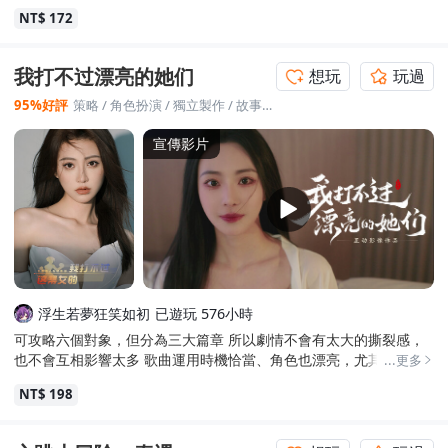
NT$ 172
我打不过漂亮的她们
想玩
玩過
95%好評
策略
/
角色扮演
/
獨立製作
/
故事架構豐富
/
全動態影像
宣傳影片
浮生若夢狂笑如初
已遊玩 576小時
可攻略六個對象，但分為三大篇章 所以劇情不會有太大的撕裂感，
也不會互相影響太多 歌曲運用時機恰當、角色也漂亮，尤其是雞爪
...更多
女帝，氣場整個不一樣 只可惜還是有些橋段跳太快了，莫名其妙就
NT$ 198
結婚或是人被救出來 但整體量大，很不錯