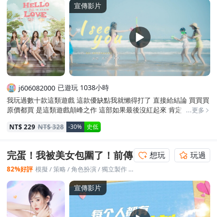
宣傳影片
已遊玩 1038小時
j606082000
我玩過數十款這類遊戲 這款優缺點我就懶得打了 直接給結論 買買買
原價都買 是這類遊戲顛峰之作 這部如果最後沒紅起來 肯定是營銷問
...更多
題 不是遊戲問題
NT$ 229
NT$ 328
-30%
史低
完蛋！我被美女包圍了！前傳
想玩
玩過
82%好評
模擬
/
策略
/
角色扮演
/
獨立製作
/
冒險
宣傳影片